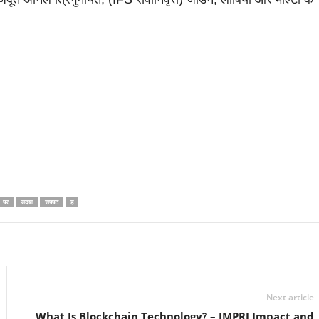
पर
सदश
सपषट
ह
Linkedin
Email
Print
Next article
What Is Blockchain Technology? – IMPRI Impact and