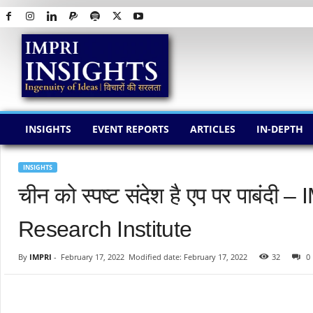
I
M
P
R
I
I
N
INSIGHTS
EVENT REPORTS
ARTICLES
IN-DEPTH
S
I
G
INSIGHTS
H
चीन को स्पष्ट संदेश है एप पर पाबंद
T
S
Research Institute
By
IMPRI
-
February 17, 2022
Modified date: February 17, 2022
32
0