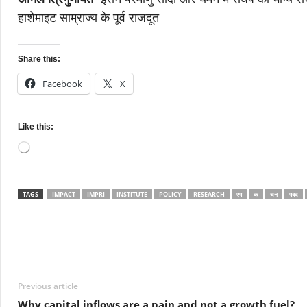
हाशेमाइट साम्राज्य के पूर्व राजदूत
Share this:
Facebook
X
Like this:
Loading…
TAGS
IMPACT
IMPRI
INSTITUTE
POLICY
RESEARCH
एप
क
चन
पबद
Facebook
Twitter
WhatsApp
Previous article
Why capital inflows are a pain and not a growth fuel?